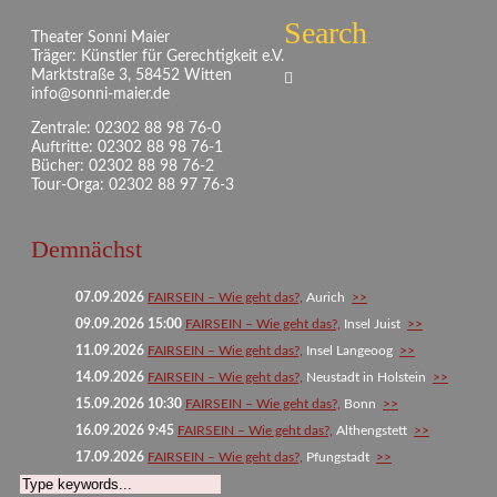
Search
Theater Sonni Maier
Träger: Künstler für Gerechtigkeit e.V.
Marktstraße 3, 58452 Witten
info@sonni-maier.de
Zentrale: 02302 88 98 76-0
Auftritte: 02302 88 98 76-1
Bücher: 02302 88 98 76-2
Tour-Orga: 02302 88 97 76-3
Demnächst
07.09.2026
FAIRSEIN – Wie geht das?,
Aurich
>>
09.09.2026 15:00
FAIRSEIN – Wie geht das?,
Insel Juist
>>
11.09.2026
FAIRSEIN – Wie geht das?,
Insel Langeoog
>>
14.09.2026
FAIRSEIN – Wie geht das?,
Neustadt in Holstein
>>
15.09.2026 10:30
FAIRSEIN – Wie geht das?,
Bonn
>>
16.09.2026 9:45
FAIRSEIN – Wie geht das?,
Althengstett
>>
17.09.2026
FAIRSEIN – Wie geht das?,
Pfungstadt
>>