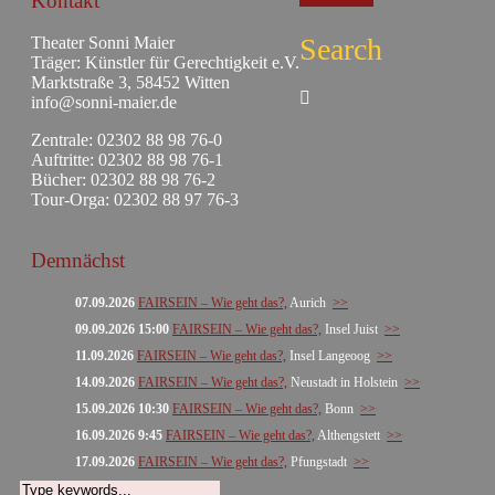
Kontakt
Search
Theater Sonni Maier
Träger: Künstler für Gerechtigkeit e.V.
Marktstraße 3, 58452 Witten
info@sonni-maier.de
Zentrale: 02302 88 98 76-0
Auftritte: 02302 88 98 76-1
Bücher: 02302 88 98 76-2
Tour-Orga: 02302 88 97 76-3
Demnächst
07.09.2026
FAIRSEIN – Wie geht das?,
Aurich
>>
09.09.2026 15:00
FAIRSEIN – Wie geht das?,
Insel Juist
>>
11.09.2026
FAIRSEIN – Wie geht das?,
Insel Langeoog
>>
14.09.2026
FAIRSEIN – Wie geht das?,
Neustadt in Holstein
>>
15.09.2026 10:30
FAIRSEIN – Wie geht das?,
Bonn
>>
16.09.2026 9:45
FAIRSEIN – Wie geht das?,
Althengstett
>>
17.09.2026
FAIRSEIN – Wie geht das?,
Pfungstadt
>>