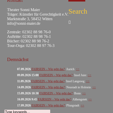
Kontakt
Search
Theater Sonni Maier
Träger: Künstler für Gerechtigkeit e.V.
Marktstraße 3, 58452 Witten
info@sonni-maier.de
Zentrale: 02302 88 98 76-0
Auftritte: 02302 88 98 76-1
Bücher: 02302 88 98 76-2
Tour-Orga: 02302 88 97 76-3
Demnächst
07.09.2026
FAIRSEIN – Wie geht das?,
Aurich
>>
09.09.2026 15:00
FAIRSEIN – Wie geht das?,
Insel Juist
>>
11.09.2026
FAIRSEIN – Wie geht das?,
Insel Langeoog
>>
14.09.2026
FAIRSEIN – Wie geht das?,
Neustadt in Holstein
>>
15.09.2026 10:30
FAIRSEIN – Wie geht das?,
Bonn
>>
16.09.2026 9:45
FAIRSEIN – Wie geht das?,
Althengstett
>>
17.09.2026
FAIRSEIN – Wie geht das?,
Pfungstadt
>>