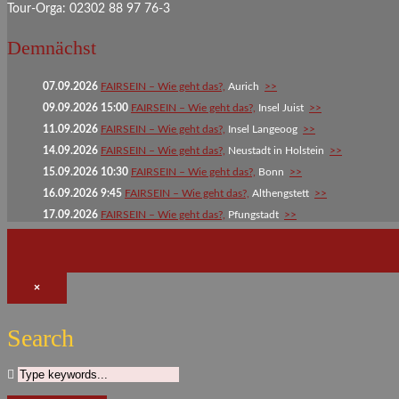
Tour-Orga: 02302 88 97 76-3
Demnächst
07.09.2026
FAIRSEIN – Wie geht das?,
Aurich
>>
09.09.2026 15:00
FAIRSEIN – Wie geht das?,
Insel Juist
>>
11.09.2026
FAIRSEIN – Wie geht das?,
Insel Langeoog
>>
14.09.2026
FAIRSEIN – Wie geht das?,
Neustadt in Holstein
>>
15.09.2026 10:30
FAIRSEIN – Wie geht das?,
Bonn
>>
16.09.2026 9:45
FAIRSEIN – Wie geht das?,
Althengstett
>>
17.09.2026
FAIRSEIN – Wie geht das?,
Pfungstadt
>>
×
Search