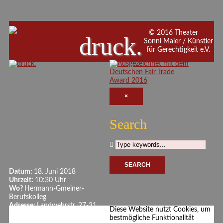
© 2016 Theater
druck.
Sonni Maier / Künstler
für Gerechtigkeit e.V.
×
Search
Datum:
18. Juni 2018
Uhrzeit:
10:30 Uhr
Wo?
Hermann-Gmeiner-
Berufskolleg
Adresse:
Landwehrstr. 27-31,
Diese Website nutzt Cookies, um
47441 Moers
bestmögliche Funktionalität