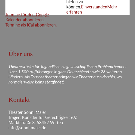
bieten zu
können.
Einverstanden
Mehr
erfahren
Termine für den Google
Kalender abonnieren.
Termine als iCal abonnieren.
Über uns
Theaterstücke für Jugendliche zu gesellschaftlichen Problemthemen:
Über 1.500 Aufführungen in ganz Deutschland sowie 23 weiteren
Ländern. Als Tourneetheater bringen wir Theater auch dorthin, wo
normalerweise keins stattfindet!
Kontakt
Theater Sonni Maier
Träger: Künstler für Gerechtigkeit e.V.
Marktstraße 3, 58452 Witten
info@sonni-maier.de