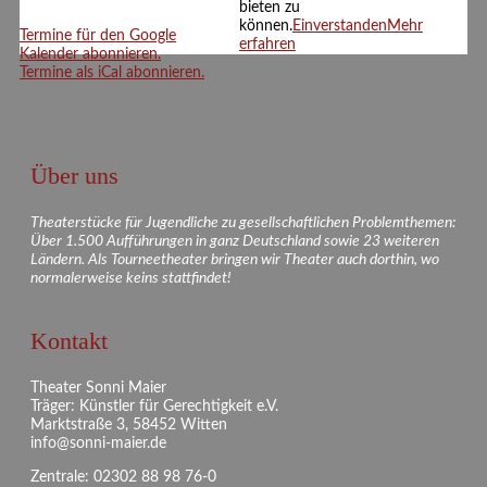
bieten zu
können.
Einverstanden
Mehr
Termine für den Google
erfahren
Kalender abonnieren.
Termine als iCal abonnieren.
Über uns
Theaterstücke für Jugendliche zu gesellschaftlichen Problemthemen:
Über 1.500 Aufführungen in ganz Deutschland sowie 23 weiteren
Ländern. Als Tourneetheater bringen wir Theater auch dorthin, wo
normalerweise keins stattfindet!
Kontakt
Theater Sonni Maier
Träger: Künstler für Gerechtigkeit e.V.
Marktstraße 3, 58452 Witten
info@sonni-maier.de
Zentrale: 02302 88 98 76-0