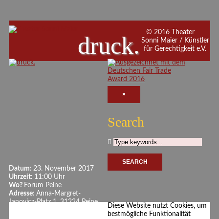
© 2016 Theater
druck.
Sonni Maier / Künstler
für Gerechtigkeit e.V.
×
Search
Datum:
23. November 2017
Uhrzeit:
11:00 Uhr
Wo?
Forum Peine
Adresse:
Anna-Margret-
Janovicz-Platz 1, 31224 Peine
Diese Website nutzt Cookies, um
bestmögliche Funktionalität