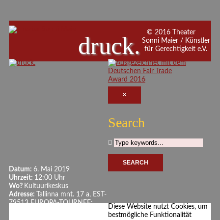
© 2016 Theater
druck.
Sonni Maier / Künstler
für Gerechtigkeit e.V.
×
Search
Datum:
6. Mai 2019
Uhrzeit:
12:00 Uhr
Wo?
Kultuurikeskus
Adresse:
Tallinna mnt. 17 a, EST-
79513 EUROPA-TOURNEE:
Diese Website nutzt Cookies, um
Rapla, Estland
bestmögliche Funktionalität