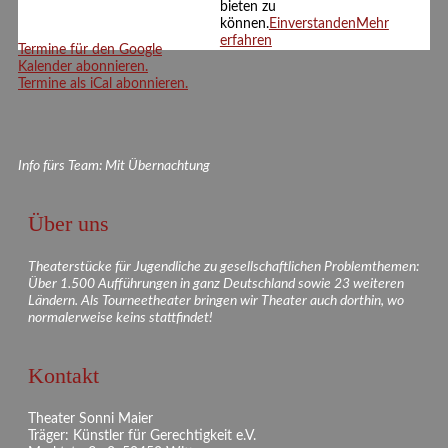
bieten zu
können.
Einverstanden
Mehr
erfahren
Termine für den Google
Kalender abonnieren.
Termine als iCal abonnieren.
Info fürs Team: Mit Übernachtung
Über uns
Theaterstücke für Jugendliche zu gesellschaftlichen Problemthemen:
Über 1.500 Aufführungen in ganz Deutschland sowie 23 weiteren
Ländern. Als Tourneetheater bringen wir Theater auch dorthin, wo
normalerweise keins stattfindet!
Kontakt
Theater Sonni Maier
Träger: Künstler für Gerechtigkeit e.V.