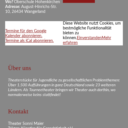
Wo?
Oberschule Hohenkirchen
Adresse:
August-Hinrichs-Str.
10, 26434 Wangerland
Diese Website nutzt Cookies, um
bestmögliche Funktionalität
Termine für den Google
bieten zu
Kalender abonnieren.
können.
Einverstanden
Mehr
Termine als iCal abonnieren.
erfahren
Über uns
Theaterstücke für Jugendliche zu gesellschaftlichen Problemthemen:
Über 1.500 Aufführungen in ganz Deutschland sowie 23 weiteren
Ländern. Als Tourneetheater bringen wir Theater auch dorthin, wo
normalerweise keins stattfindet!
Kontakt
Theater Sonni Maier