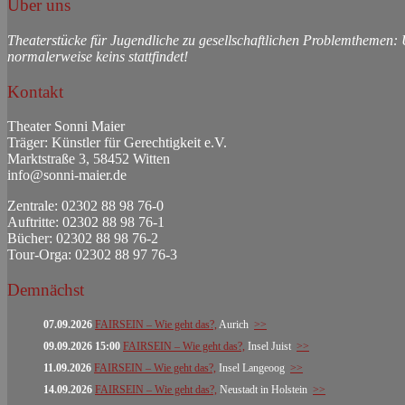
Über uns
Theaterstücke für Jugendliche zu gesellschaftlichen Problemthemen:
normalerweise keins stattfindet!
Kontakt
Theater Sonni Maier
Träger: Künstler für Gerechtigkeit e.V.
Marktstraße 3, 58452 Witten
info@sonni-maier.de
Zentrale: 02302 88 98 76-0
Auftritte: 02302 88 98 76-1
Bücher: 02302 88 98 76-2
Tour-Orga: 02302 88 97 76-3
Demnächst
07.09.2026
FAIRSEIN – Wie geht das?,
Aurich
>>
09.09.2026 15:00
FAIRSEIN – Wie geht das?,
Insel Juist
>>
11.09.2026
FAIRSEIN – Wie geht das?,
Insel Langeoog
>>
14.09.2026
FAIRSEIN – Wie geht das?,
Neustadt in Holstein
>>