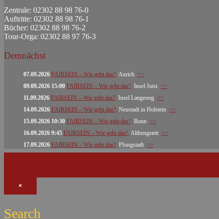
Zentrale: 02302 88 98 76-0
Auftritte: 02302 88 98 76-1
Bücher: 02302 88 98 76-2
Tour-Orga: 02302 88 97 76-3
Demnächst
07.09.2026
FAIRSEIN – Wie geht das?,
Aurich
>>
09.09.2026 15:00
FAIRSEIN – Wie geht das?,
Insel Juist
>>
11.09.2026
FAIRSEIN – Wie geht das?,
Insel Langeoog
>>
14.09.2026
FAIRSEIN – Wie geht das?,
Neustadt in Holstein
>>
15.09.2026 10:30
FAIRSEIN – Wie geht das?,
Bonn
>>
16.09.2026 9:45
FAIRSEIN – Wie geht das?,
Althengstett
>>
17.09.2026
FAIRSEIN – Wie geht das?,
Pfungstadt
>>
×
Search