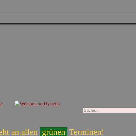
eht an allen
grünen
Terminen!