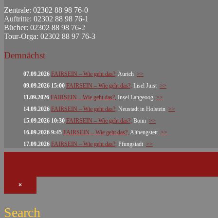
Zentrale: 02302 88 98 76-0
Auftritte: 02302 88 98 76-1
Bücher: 02302 88 98 76-2
Tour-Orga: 02302 88 97 76-3
Demnächst
07.09.2026
FAIRSEIN – Wie geht das?,
Aurich
>>
09.09.2026 15:00
FAIRSEIN – Wie geht das?,
Insel Juist
>>
11.09.2026
FAIRSEIN – Wie geht das?,
Insel Langeoog
>>
14.09.2026
FAIRSEIN – Wie geht das?,
Neustadt in Holstein
>>
15.09.2026 10:30
FAIRSEIN – Wie geht das?,
Bonn
>>
16.09.2026 9:45
FAIRSEIN – Wie geht das?,
Althengstett
>>
17.09.2026
FAIRSEIN – Wie geht das?,
Pfungstadt
>>
×
Search