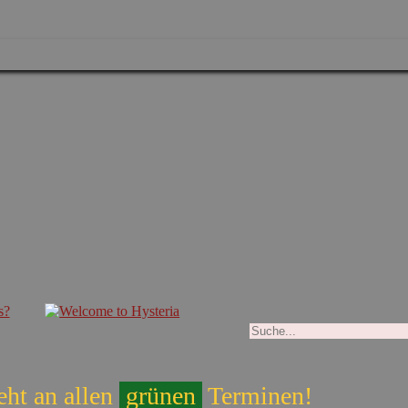
eht an allen
grünen
Terminen!