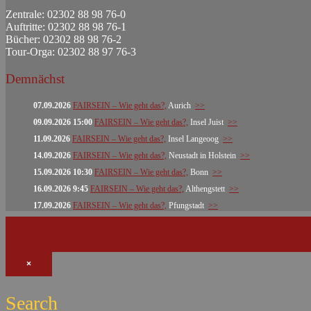
Zentrale: 02302 88 98 76-0
Auftritte: 02302 88 98 76-1
Bücher: 02302 88 98 76-2
Tour-Orga: 02302 88 97 76-3
Demnächst
07.09.2026
FAIRSEIN – Wie geht das?,
Aurich
>>
09.09.2026 15:00
FAIRSEIN – Wie geht das?,
Insel Juist
>>
11.09.2026
FAIRSEIN – Wie geht das?,
Insel Langeoog
>>
14.09.2026
FAIRSEIN – Wie geht das?,
Neustadt in Holstein
>>
15.09.2026 10:30
FAIRSEIN – Wie geht das?,
Bonn
>>
16.09.2026 9:45
FAIRSEIN – Wie geht das?,
Althengstett
>>
17.09.2026
FAIRSEIN – Wie geht das?,
Pfungstadt
>>
×
Search