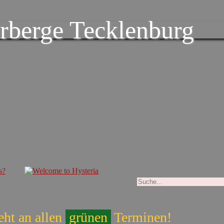
rberge Tecklenburg
eht an allen
grünen
Terminen!