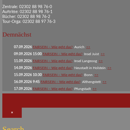
Zentrale: 02302 88 98 76-0
Auftritte: 02302 88 98 76-1
Bücher: 02302 88 98 76-2
Tour-Orga: 02302 88 97 76-3
Demnächst
07.09.2026
FAIRSEIN – Wie geht das?,
Aurich
>>
09.09.2026 15:00
FAIRSEIN – Wie geht das?,
Insel Juist
>>
11.09.2026
FAIRSEIN – Wie geht das?,
Insel Langeoog
>>
14.09.2026
FAIRSEIN – Wie geht das?,
Neustadt in Holstein
>>
15.09.2026 10:30
FAIRSEIN – Wie geht das?,
Bonn
>>
16.09.2026 9:45
FAIRSEIN – Wie geht das?,
Althengstett
>>
17.09.2026
FAIRSEIN – Wie geht das?,
Pfungstadt
>>
×
Search