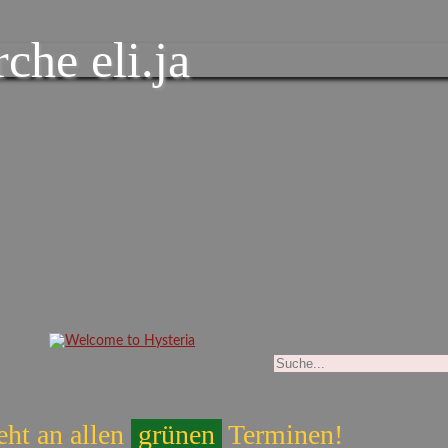
che eli.ja
eht an allen
grünen
Terminen!