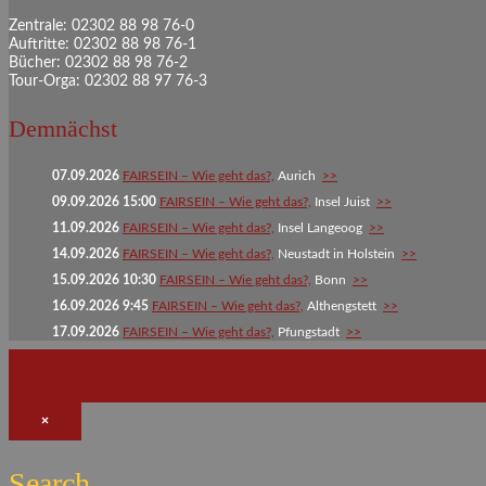
Zentrale: 02302 88 98 76-0
Auftritte: 02302 88 98 76-1
Bücher: 02302 88 98 76-2
Tour-Orga: 02302 88 97 76-3
Demnächst
07.09.2026
FAIRSEIN – Wie geht das?,
Aurich
>>
09.09.2026 15:00
FAIRSEIN – Wie geht das?,
Insel Juist
>>
11.09.2026
FAIRSEIN – Wie geht das?,
Insel Langeoog
>>
14.09.2026
FAIRSEIN – Wie geht das?,
Neustadt in Holstein
>>
15.09.2026 10:30
FAIRSEIN – Wie geht das?,
Bonn
>>
16.09.2026 9:45
FAIRSEIN – Wie geht das?,
Althengstett
>>
17.09.2026
FAIRSEIN – Wie geht das?,
Pfungstadt
>>
×
Search