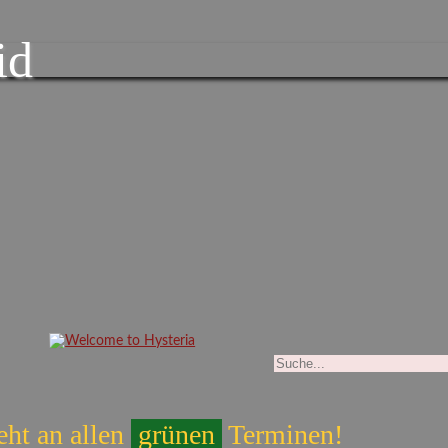
id
eht an allen
grünen
Terminen!