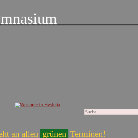
ymnasium
eht an allen
grünen
Terminen!