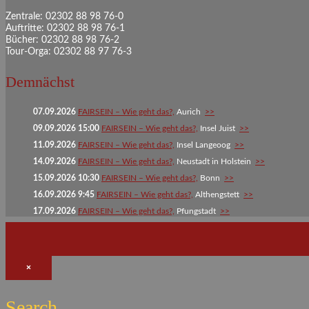
Zentrale: 02302 88 98 76-0
Auftritte: 02302 88 98 76-1
Bücher: 02302 88 98 76-2
Tour-Orga: 02302 88 97 76-3
Demnächst
07.09.2026
FAIRSEIN – Wie geht das?,
Aurich
>>
09.09.2026 15:00
FAIRSEIN – Wie geht das?,
Insel Juist
>>
11.09.2026
FAIRSEIN – Wie geht das?,
Insel Langeoog
>>
14.09.2026
FAIRSEIN – Wie geht das?,
Neustadt in Holstein
>>
15.09.2026 10:30
FAIRSEIN – Wie geht das?,
Bonn
>>
16.09.2026 9:45
FAIRSEIN – Wie geht das?,
Althengstett
>>
17.09.2026
FAIRSEIN – Wie geht das?,
Pfungstadt
>>
×
Search