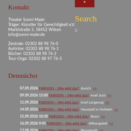
×
Kontakt
Search
Theater Sonni Maier
Träger: Künstler für Gerechtigkeit e.V.
Marktstraße 3, 58452 Witten
info@sonni-maier.de
Zentrale: 02302 88 98 76-0
Auftritte: 02302 88 98 76-1
Bücher: 02302 88 98 76-2
Tour-Orga: 02302 88 97 76-3
Demnächst
07.09.2026
FAIRSEIN – Wie geht das?,
Aurich
>>
09.09.2026 15:00
FAIRSEIN – Wie geht das?,
Insel Juist
>>
11.09.2026
FAIRSEIN – Wie geht das?,
Insel Langeoog
>>
14.09.2026
FAIRSEIN – Wie geht das?,
Neustadt in Holstein
>>
15.09.2026 10:30
FAIRSEIN – Wie geht das?,
Bonn
>>
16.09.2026 9:45
FAIRSEIN – Wie geht das?,
Althengstett
>>
17.09.2026
FAIRSEIN – Wie geht das?,
Pfungstadt
>>