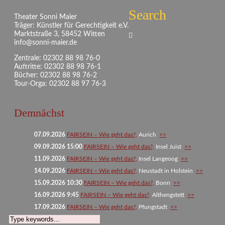
Search
Theater Sonni Maier
Träger: Künstler für Gerechtigkeit e.V.
Marktstraße 3, 58452 Witten
info@sonni-maier.de
Zentrale: 02302 88 98 76-0
Auftritte: 02302 88 98 76-1
Bücher: 02302 88 98 76-2
Tour-Orga: 02302 88 97 76-3
Demnächst
07.09.2026
FAIRSEIN – Wie geht das?,
Aurich
>>
09.09.2026 15:00
FAIRSEIN – Wie geht das?,
Insel Juist
>>
11.09.2026
FAIRSEIN – Wie geht das?,
Insel Langeoog
>>
14.09.2026
FAIRSEIN – Wie geht das?,
Neustadt in Holstein
>>
15.09.2026 10:30
FAIRSEIN – Wie geht das?,
Bonn
>>
16.09.2026 9:45
FAIRSEIN – Wie geht das?,
Althengstett
>>
17.09.2026
FAIRSEIN – Wie geht das?,
Pfungstadt
>>