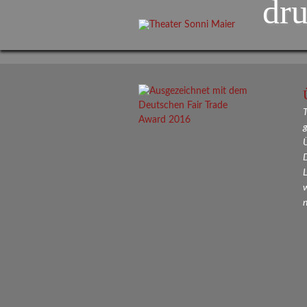
dru
T
L
w
n