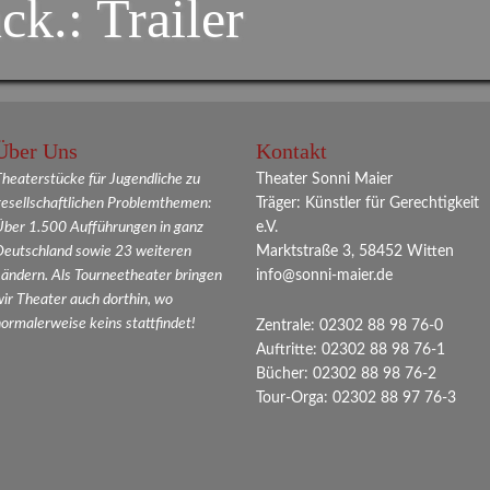
ck.: Trailer
Über Uns
Kontakt
heaterstücke für Jugendliche zu
Theater Sonni Maier
gesellschaftlichen Problemthemen:
Träger: Künstler für Gerechtigkeit
Über 1.500 Aufführungen in ganz
e.V.
Deutschland sowie 23 weiteren
Marktstraße 3, 58452 Witten
ändern. Als Tourneetheater bringen
info@sonni-maier.de
ir Theater auch dorthin, wo
ormalerweise keins stattfindet!
Zentrale: 02302 88 98 76-0
Auftritte: 02302 88 98 76-1
Bücher: 02302 88 98 76-2
Tour-Orga: 02302 88 97 76-3