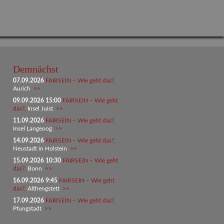
Demnächst
07.09.2026
FAIRSEIN – Wie geht das?,
Aurich
>>
09.09.2026 15:00
FAIRSEIN – Wie geht
das?,
Insel Juist
>>
11.09.2026
FAIRSEIN – Wie geht das?,
Insel Langeoog
>>
14.09.2026
FAIRSEIN – Wie geht das?,
Neustadt in Holstein
>>
15.09.2026 10:30
FAIRSEIN – Wie geht
das?,
Bonn
>>
16.09.2026 9:45
FAIRSEIN – Wie geht
das?,
Althengstett
>>
17.09.2026
FAIRSEIN – Wie geht das?,
Pfungstadt
>>