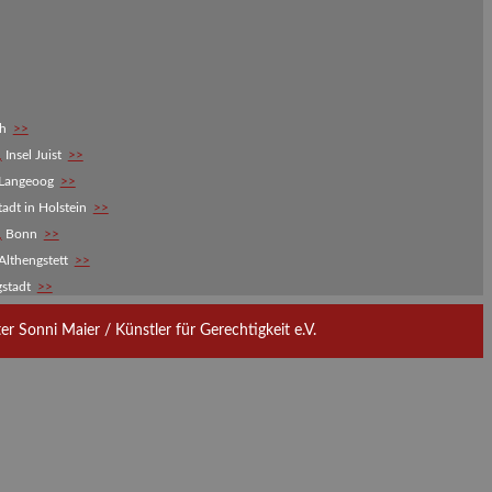
ch
>>
,
Insel Juist
>>
 Langeoog
>>
adt in Holstein
>>
,
Bonn
>>
Althengstett
>>
gstadt
>>
 Sonni Maier / Künstler für Gerechtigkeit e.V.