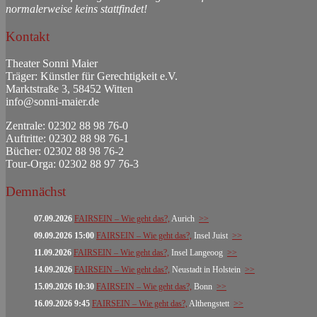
normalerweise keins stattfindet!
Kontakt
Theater Sonni Maier
Träger: Künstler für Gerechtigkeit e.V.
Marktstraße 3, 58452 Witten
info@sonni-maier.de
Zentrale: 02302 88 98 76-0
Auftritte: 02302 88 98 76-1
Bücher: 02302 88 98 76-2
Tour-Orga: 02302 88 97 76-3
Demnächst
07.09.2026
FAIRSEIN – Wie geht das?,
Aurich
>>
09.09.2026 15:00
FAIRSEIN – Wie geht das?,
Insel Juist
>>
11.09.2026
FAIRSEIN – Wie geht das?,
Insel Langeoog
>>
14.09.2026
FAIRSEIN – Wie geht das?,
Neustadt in Holstein
>>
15.09.2026 10:30
FAIRSEIN – Wie geht das?,
Bonn
>>
16.09.2026 9:45
FAIRSEIN – Wie geht das?,
Althengstett
>>