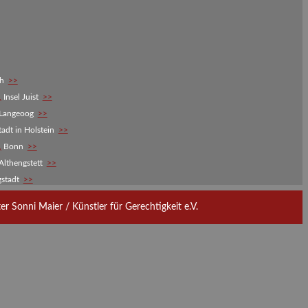
ch
>>
,
Insel Juist
>>
 Langeoog
>>
adt in Holstein
>>
,
Bonn
>>
Althengstett
>>
gstadt
>>
 Sonni Maier / Künstler für Gerechtigkeit e.V.