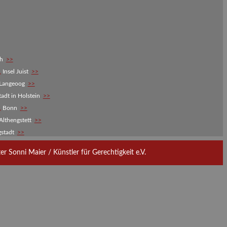
ch
>>
,
Insel Juist
>>
 Langeoog
>>
adt in Holstein
>>
,
Bonn
>>
Althengstett
>>
gstadt
>>
 Sonni Maier / Künstler für Gerechtigkeit e.V.