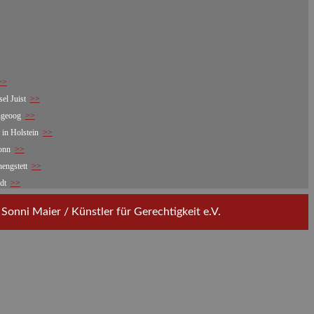
>>
sel Juist
>>
angeoog
>>
 in Holstein
>>
onn
>>
hengstett
>>
adt
>>
onni Maier / Künstler für Gerechtigkeit e.V.