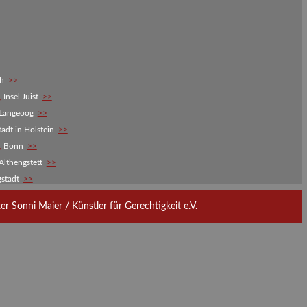
ch
>>
,
Insel Juist
>>
 Langeoog
>>
adt in Holstein
>>
,
Bonn
>>
Althengstett
>>
gstadt
>>
 Sonni Maier / Künstler für Gerechtigkeit e.V.