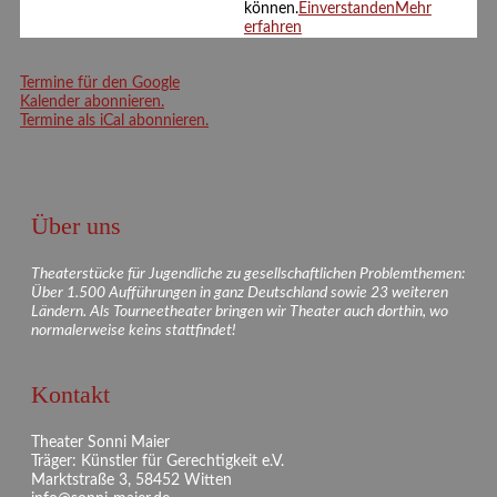
33154 Salzkotten
können.
Einverstanden
Mehr
erfahren
Termine für den Google
Kalender abonnieren.
Termine als iCal abonnieren.
Über uns
Theaterstücke für Jugendliche zu gesellschaftlichen Problemthemen:
Über 1.500 Aufführungen in ganz Deutschland sowie 23 weiteren
Ländern. Als Tourneetheater bringen wir Theater auch dorthin, wo
normalerweise keins stattfindet!
Kontakt
Theater Sonni Maier
Träger: Künstler für Gerechtigkeit e.V.
Marktstraße 3, 58452 Witten