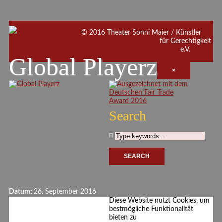
© 2016 Theater Sonni Maier / Künstler
für Gerechtigkeit
e.V.
Global Playerz
×
Search
Datum:
26. September 2016
Uhrzeit:
10:00 Uhr
Diese Website nutzt Cookies, um
Wo?
Gesamtschule Salzkotten
bestmögliche Funktionalität
Adresse:
Upsprunger Str. 65,
bieten zu