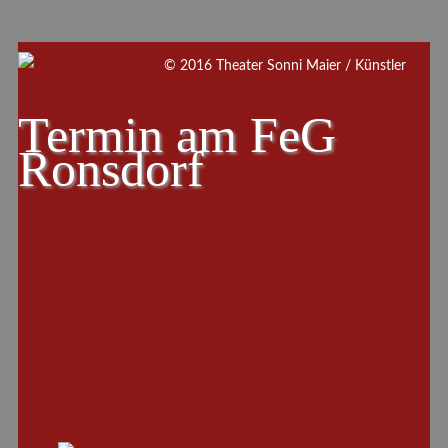
© 2016 Theater Sonni Maier / Künstler
Termin am
FeG
Ronsdorf